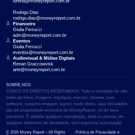
lorena@moneyreport.com.br
Rodrigo Dias
rodrigo.dias@moneyreport.com.br
Financeiro
Giulia Ferrucci
adm@moneyreport.com.br
Eventos
Giulia Ferrucci
eventos@moneyreport.com.br
Audiovisual & Mídias Digitais
Renan Graccowvisk
arte@moneyreport.com.br
SOBRE NÓS
TODOS OS DIREITOS RESERVADOS. Todo o conteúdo do site,
todas as fotos, imagens, logotipos, marcas, dizeres, som,
software, conjunto imagem, layout, trade dress, aqui veiculados
são de propriedade exclusiva de MoneyReport. ou de seus
parceiros. É vedada qualquer reprodução, total ou parcial, de
qualquer elemento de identidade, sem expressa autorização.
© 2026 Money Report – All Rights
Política de Privacidade e