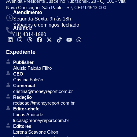
Avenida Presidente Juscelino Kubitschek, 28 - Cj. 101 - Vila
Nova Conceição, São Paulo - SP, CEP 04543-000
Atendimento
Segunda-Sexta: 9h às 18h
Sábados e domingos: fechado
Anuncie
(11) 4314-1980
Expediente
Publisher
Aluizio Falcão Filho
CEO
Cristina Falcão
Comercial
cristina@moneyreport.com.br
Redação
redacao@moneyreport.com.br
Editor-chefe
Lucas Andrade
lucas@moneyreport.com.br
Editores
Lorena Scavone Giron