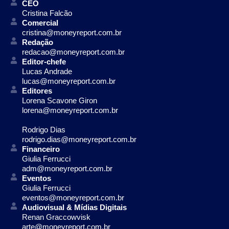
CEO
Cristina Falcão
Comercial
cristina@moneyreport.com.br
Redação
redacao@moneyreport.com.br
Editor-chefe
Lucas Andrade
lucas@moneyreport.com.br
Editores
Lorena Scavone Giron
lorena@moneyreport.com.br
Rodrigo Dias
rodrigo.dias@moneyreport.com.br
Financeiro
Giulia Ferrucci
adm@moneyreport.com.br
Eventos
Giulia Ferrucci
eventos@moneyreport.com.br
Audiovisual & Mídias Digitais
Renan Graccowvisk
arte@moneyreport.com.br