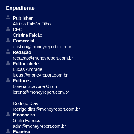
Expediente
Publisher
Aluizio Falcão Filho
CEO
Cristina Falcão
Comercial
cristina@moneyreport.com.br
Redação
redacao@moneyreport.com.br
Editor-chefe
Lucas Andrade
lucas@moneyreport.com.br
Editores
Lorena Scavone Giron
lorena@moneyreport.com.br
Rodrigo Dias
rodrigo.dias@moneyreport.com.br
Financeiro
Giulia Ferrucci
adm@moneyreport.com.br
Eventos