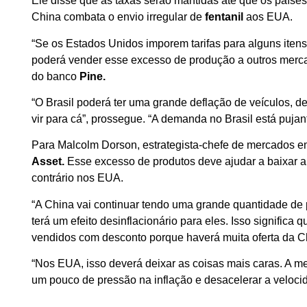
Ele disse que as taxas serão mantidas até que os paíse
China combata o envio irregular de
fentanil
aos EUA.
“Se os Estados Unidos imporem tarifas para alguns itens 
poderá vender esse excesso de produção a outros merca
do banco
Pine.
“O Brasil poderá ter uma grande deflação de veículos, d
vir para cá”, prossegue. “A demanda no Brasil está pujan
Para Malcolm Dorson, estrategista-chefe de mercados 
Asset.
Esse excesso de produtos deve ajudar a baixar a i
contrário nos EUA.
“A China vai continuar tendo uma grande quantidade de p
terá um efeito desinflacionário para eles. Isso significa
vendidos com desconto porque haverá muita oferta da Chi
“Nos EUA, isso deverá deixar as coisas mais caras. A me
um pouco de pressão na inflação e desacelerar a veloci