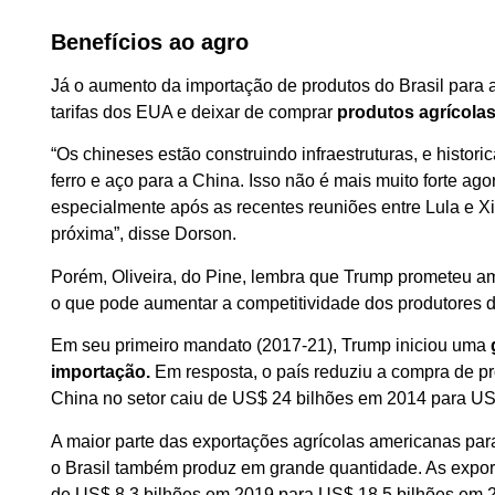
Benefícios ao agro
Já o aumento da importação de produtos do Brasil para a 
tarifas dos EUA e deixar de comprar
produtos agrícola
“Os chineses estão construindo infraestruturas, e histor
ferro e aço para a China. Isso não é mais muito forte ag
especialmente após as recentes reuniões entre Lula e X
próxima”, disse Dorson.
Porém, Oliveira, do Pine, lembra que Trump prometeu am
o que pode aumentar a competitividade dos produtores 
Em seu primeiro mandato (2017-21), Trump iniciou uma
importação.
Em resposta, o país reduziu a compra de pr
China no setor caiu de US$ 24 bilhões em 2014 para US
A maior parte das exportações agrícolas americanas para
o Brasil também produz em grande quantidade. As export
de US$ 8,3 bilhões em 2019 para US$ 18,5 bilhões em 