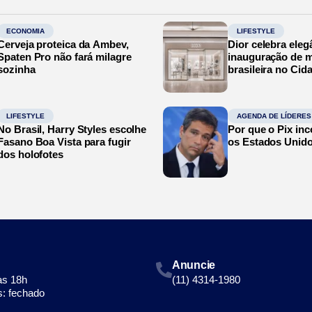
ECONOMIA
LIFESTYLE
Cerveja proteica da Ambev,
Dior celebra eleg
Spaten Pro não fará milagre
inauguração de m
sozinha
brasileira no Cid
LIFESTYLE
AGENDA DE LÍDERES
No Brasil, Harry Styles escolhe
Por que o Pix in
Fasano Boa Vista para fugir
os Estados Unid
dos holofotes
Anuncie
às 18h
(11) 4314-1980
: fechado