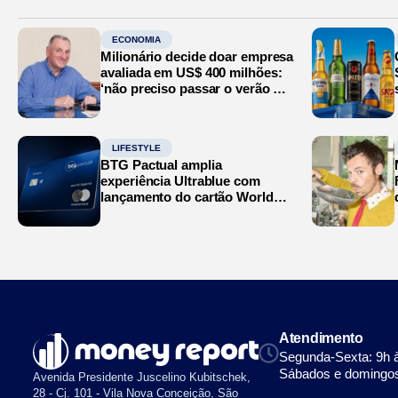
ECONOMIA
Milionário decide doar empresa
avaliada em US$ 400 milhões:
‘não preciso passar o verão no
Mediterrâneo’
LIFESTYLE
BTG Pactual amplia
experiência Ultrablue com
lançamento do cartão World
Legend
Atendimento
Segunda-Sexta: 9h 
Sábados e domingos
Avenida Presidente Juscelino Kubitschek,
28 - Cj. 101 - Vila Nova Conceição, São