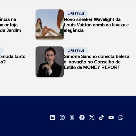
LIFESTYLE
ância na
Novo sneaker Wavelight da
aior loja
Louis Vuitton combina leveza e
ade Jardim
elegância
LIFESTYLE
comoda tanto
Simone Sancho conecta beleza
os?
e inovação no Conselho de
Estilo de MONEY REPORT