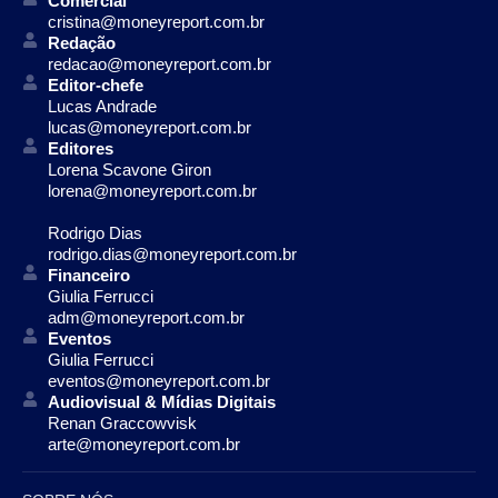
Comercial
cristina@moneyreport.com.br
Redação
redacao@moneyreport.com.br
Editor-chefe
Lucas Andrade
lucas@moneyreport.com.br
Editores
Lorena Scavone Giron
lorena@moneyreport.com.br
Rodrigo Dias
rodrigo.dias@moneyreport.com.br
Financeiro
Giulia Ferrucci
adm@moneyreport.com.br
Eventos
Giulia Ferrucci
eventos@moneyreport.com.br
Audiovisual & Mídias Digitais
Renan Graccowvisk
arte@moneyreport.com.br