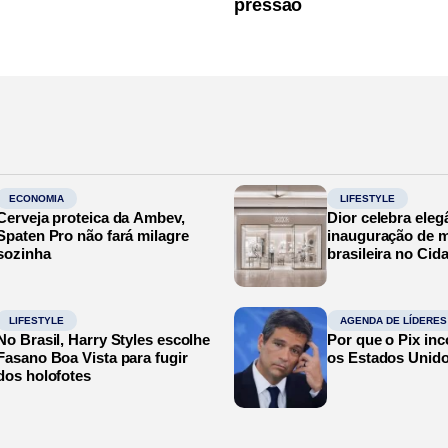
pressão
ECONOMIA
LIFESTYLE
Cerveja proteica da Ambev,
Dior celebra eleg
Spaten Pro não fará milagre
inauguração de m
sozinha
brasileira no Cid
LIFESTYLE
AGENDA DE LÍDERES
No Brasil, Harry Styles escolhe
Por que o Pix in
Fasano Boa Vista para fugir
os Estados Unid
dos holofotes