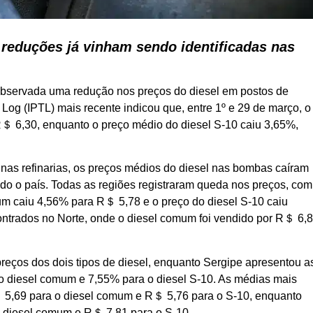
 reduções já vinham sendo identificadas nas
 observada uma redução nos preços do diesel em postos de
 Log (IPTL) mais recente indicou que, entre 1º e 29 de março, o
R＄ 6,30, enquanto o preço médio do diesel S-10 caiu 3,65%,
 nas refinarias, os preços médios do diesel nas bombas caíram
do o país. Todas as regiões registraram queda nos preços, com
um caiu 4,56% para R＄ 5,78 e o preço do diesel S-10 caiu
ontrados no Norte, onde o diesel comum foi vendido por R＄ 6,
reços dos dois tipos de diesel, enquanto Sergipe apresentou a
o diesel comum e 7,55% para o diesel S-10. As médias mais
 5,69 para o diesel comum e R＄ 5,76 para o S-10, enquanto
o diesel comum e R＄ 7,81 para o S-10.