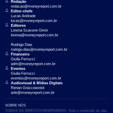
Redação
redacao@moneyreport.com.br
Editor-chefe
Lucas Andrade
lucas@moneyreport.com.br
Editores
Lorena Scavone Giron
lorena@moneyreport.com.br
Rodrigo Dias
rodrigo.dias@moneyreport.com.br
Financeiro
Giulia Ferrucci
adm@moneyreport.com.br
Eventos
Giulia Ferrucci
eventos@moneyreport.com.br
Audiovisual & Mídias Digitais
Renan Graccowvisk
arte@moneyreport.com.br
SOBRE NÓS
TODOS OS DIREITOS RESERVADOS. Todo o conteúdo do site,