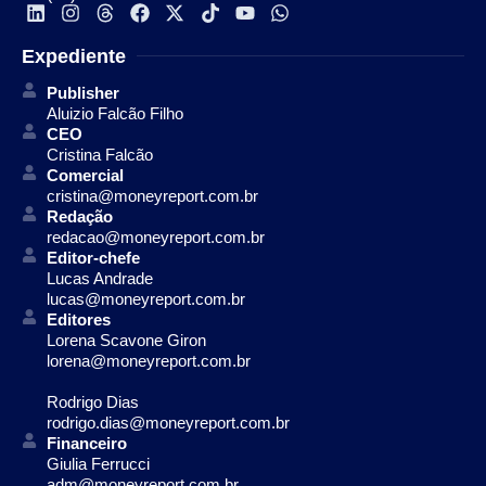
Expediente
Publisher
Aluizio Falcão Filho
CEO
Cristina Falcão
Comercial
cristina@moneyreport.com.br
Redação
redacao@moneyreport.com.br
Editor-chefe
Lucas Andrade
lucas@moneyreport.com.br
Editores
Lorena Scavone Giron
lorena@moneyreport.com.br
Rodrigo Dias
rodrigo.dias@moneyreport.com.br
Financeiro
Giulia Ferrucci
adm@moneyreport.com.br