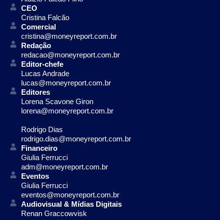
CEO
Cristina Falcão
Comercial
cristina@moneyreport.com.br
Redação
redacao@moneyreport.com.br
Editor-chefe
Lucas Andrade
lucas@moneyreport.com.br
Editores
Lorena Scavone Giron
lorena@moneyreport.com.br
Rodrigo Dias
rodrigo.dias@moneyreport.com.br
Financeiro
Giulia Ferrucci
adm@moneyreport.com.br
Eventos
Giulia Ferrucci
eventos@moneyreport.com.br
Audiovisual & Mídias Digitais
Renan Graccowvisk