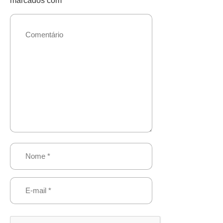
marcados com
*