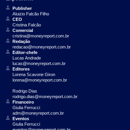
Publisher
Aluizio Falcão Filho
CEO
Cristina Falcão
Comercial
cristina@moneyreport.com.br
Redação
redacao@moneyreport.com.br
Editor-chefe
Lucas Andrade
lucas@moneyreport.com.br
Editores
Lorena Scavone Giron
lorena@moneyreport.com.br
Rodrigo Dias
rodrigo.dias@moneyreport.com.br
Financeiro
Giulia Ferrucci
adm@moneyreport.com.br
Eventos
Giulia Ferrucci
eventos@moneyreport.com.br