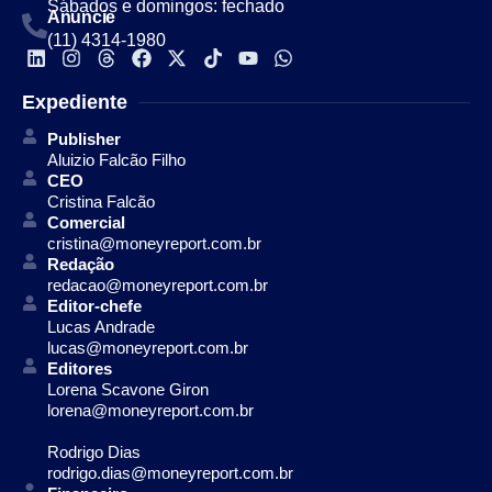
Sábados e domingos: fechado
Anuncie
(11) 4314-1980
Expediente
Publisher
Aluizio Falcão Filho
CEO
Cristina Falcão
Comercial
cristina@moneyreport.com.br
Redação
redacao@moneyreport.com.br
Editor-chefe
Lucas Andrade
lucas@moneyreport.com.br
Editores
Lorena Scavone Giron
lorena@moneyreport.com.br
Rodrigo Dias
rodrigo.dias@moneyreport.com.br