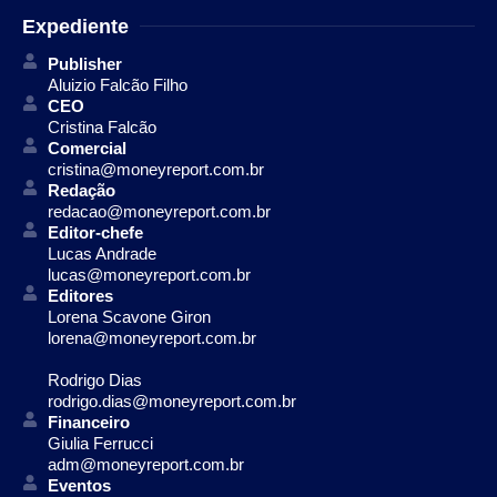
Expediente
Publisher
Aluizio Falcão Filho
CEO
Cristina Falcão
Comercial
cristina@moneyreport.com.br
Redação
redacao@moneyreport.com.br
Editor-chefe
Lucas Andrade
lucas@moneyreport.com.br
Editores
Lorena Scavone Giron
lorena@moneyreport.com.br
Rodrigo Dias
rodrigo.dias@moneyreport.com.br
Financeiro
Giulia Ferrucci
adm@moneyreport.com.br
Eventos