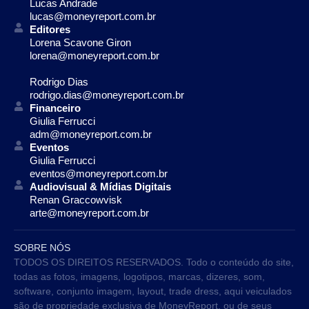
Lucas Andrade
lucas@moneyreport.com.br
Editores
Lorena Scavone Giron
lorena@moneyreport.com.br
Rodrigo Dias
rodrigo.dias@moneyreport.com.br
Financeiro
Giulia Ferrucci
adm@moneyreport.com.br
Eventos
Giulia Ferrucci
eventos@moneyreport.com.br
Audiovisual & Mídias Digitais
Renan Graccowvisk
arte@moneyreport.com.br
SOBRE NÓS
TODOS OS DIREITOS RESERVADOS. Todo o conteúdo do site,
todas as fotos, imagens, logotipos, marcas, dizeres, som,
software, conjunto imagem, layout, trade dress, aqui veiculados
são de propriedade exclusiva de MoneyReport. ou de seus