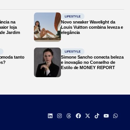
LIFESTYLE
ância na
Novo sneaker Wavelight da
aior loja
Louis Vuitton combina leveza e
ade Jardim
elegância
LIFESTYLE
comoda tanto
Simone Sancho conecta beleza
os?
e inovação no Conselho de
Estilo de MONEY REPORT