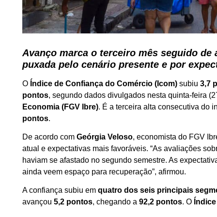
Avanço marca o terceiro mês seguido de 
puxada pelo cenário presente e por expec
O
Índice de Confiança do Comércio (Icom)
subiu
3,7 
pontos
, segundo dados divulgados nesta quinta-feira (2
Economia (FGV Ibre)
. É a terceira alta consecutiva do
pontos
.
De acordo com
Geórgia Veloso
, economista do FGV Ib
atual e expectativas mais favoráveis. “As avaliações so
haviam se afastado no segundo semestre. As expectativ
ainda veem espaço para recuperação”, afirmou.
A confiança subiu em
quatro dos seis principais seg
avançou
5,2 pontos
, chegando a
92,2 pontos
. O
Índice