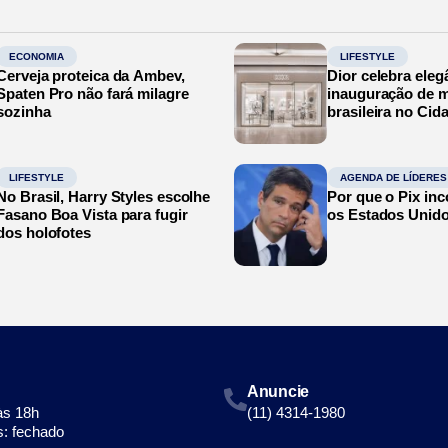
ECONOMIA
LIFESTYLE
Cerveja proteica da Ambev,
Dior celebra eleg
Spaten Pro não fará milagre
inauguração de m
sozinha
brasileira no Cid
LIFESTYLE
AGENDA DE LÍDERES
No Brasil, Harry Styles escolhe
Por que o Pix in
Fasano Boa Vista para fugir
os Estados Unid
dos holofotes
Anuncie
às 18h
(11) 4314-1980
: fechado