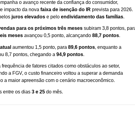
mpanha o avanço recente da confiança do consumidor,
de impacto da nova
faixa de isenção do IR
prevista para 2026.
 pelos
juros elevados
e pelo
endividamento das famílias
.
vendas para os próximos três meses
subiram 3,8 pontos, par
seis meses
avançou 0,5 ponto, alcançando
88,7 pontos
.
atual
aumentou 1,5 ponto, para
89,6 pontos
, enquanto a
u 8,7 pontos, chegando a
94,9 pontos
.
 frequência de fatores citados como obstáculos ao setor,
ndo a FGV, o custo financeiro voltou a superar a demanda
meio a maior apreensão com o cenário macroeconômico.
 entre os dias
3 e 25
do mês.