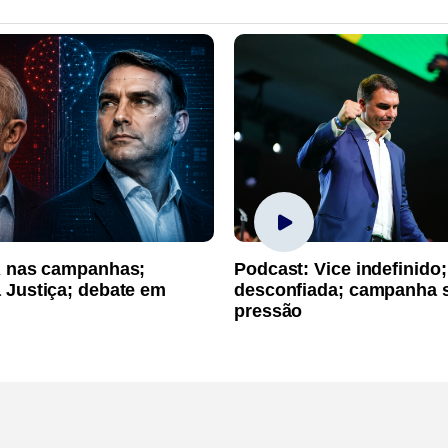
A nas campanhas;
Podcast: Vice indefinido;
 Justiça; debate em
desconfiada; campanha 
pressão