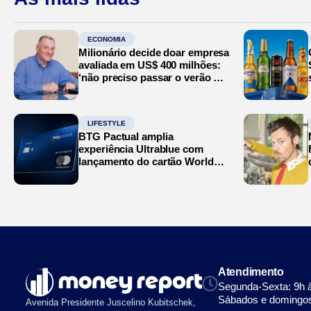
ECONOMIA
Milionário decide doar empresa
avaliada em US$ 400 milhões:
‘não preciso passar o verão no
Mediterrâneo’
LIFESTYLE
BTG Pactual amplia
experiência Ultrablue com
lançamento do cartão World
Legend
Atendimento
Segunda-Sexta: 9h 
Sábados e domingos
Avenida Presidente Juscelino Kubitschek,