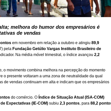
alta; melhora do humor dos empresários é
tativas de vendas
pontos
em novembro em relação a outubro e atingiu
89,9
7) pela
Fundação Getúlio Vargas Instituto Brasileiro de
 indicador. Na média móvel trimestral, o índice avançou
2,2
re, o movimento combina melhora na percepção do momento
bre o presente voltaram a uma zona de neutralidade da qual
as de vendas continuam em alta e indicam que os empresários
mentos
do comércio. O
Índice de Situação Atual (ISA-COM)
 de Expectativas (IE-COM)
subiu
2,3 pontos
, para
88,2 ponto