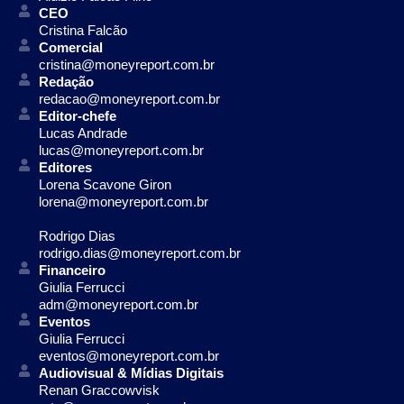
CEO
Cristina Falcão
Comercial
cristina@moneyreport.com.br
Redação
redacao@moneyreport.com.br
Editor-chefe
Lucas Andrade
lucas@moneyreport.com.br
Editores
Lorena Scavone Giron
lorena@moneyreport.com.br
Rodrigo Dias
rodrigo.dias@moneyreport.com.br
Financeiro
Giulia Ferrucci
adm@moneyreport.com.br
Eventos
Giulia Ferrucci
eventos@moneyreport.com.br
Audiovisual & Mídias Digitais
Renan Graccowvisk