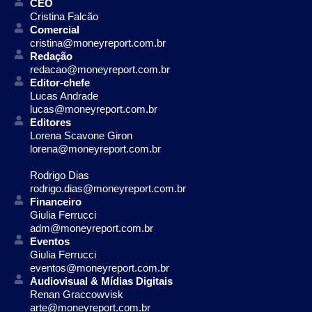
CEO
Cristina Falcão
Comercial
cristina@moneyreport.com.br
Redação
redacao@moneyreport.com.br
Editor-chefe
Lucas Andrade
lucas@moneyreport.com.br
Editores
Lorena Scavone Giron
lorena@moneyreport.com.br
Rodrigo Dias
rodrigo.dias@moneyreport.com.br
Financeiro
Giulia Ferrucci
adm@moneyreport.com.br
Eventos
Giulia Ferrucci
eventos@moneyreport.com.br
Audiovisual & Mídias Digitais
Renan Graccowvisk
arte@moneyreport.com.br