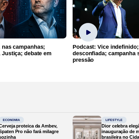
A nas campanhas;
Podcast: Vice indefinido;
 Justiça; debate em
desconfiada; campanha 
pressão
ECONOMIA
LIFESTYLE
Cerveja proteica da Ambev,
Dior celebra eleg
Spaten Pro não fará milagre
inauguração de m
sozinha
brasileira no Cid