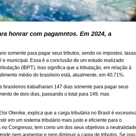
para honrar com pagamntos. Em 2024, a
 ano somente para pagar seus tributos, sendo os impostos, taxa
al e municipal. Essa é a conclusão de um estudo realizado
ibutação (IBPT). Isso significa que a tributação, em relação à
dimento médio do brasileiro está, atualmente, em 40,71%.
 brasileiros trabalharam 147 dias somente para pagar seus
ento de dois dias, passando o total para 149, mas
oi Olenike, explica que a carga tributária no Brasil é excessiv
ir em um sistema tributário mais justo e eficiente para o
da no Congresso, tem como um dos seus objetivos a neutralidad
etende nem aumentar e nem diminuir a carga de tributos. Se isso