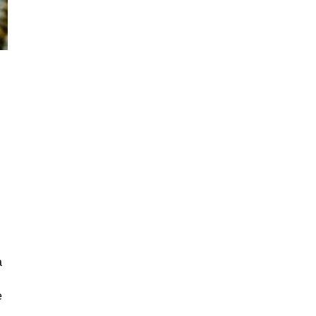
s
a
e