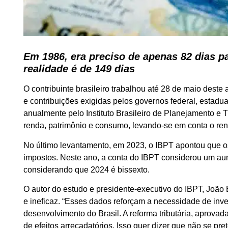
Em 1986, era preciso de apenas 82 dias 
realidade é de 149 dias
O contribuinte brasileiro trabalhou até 28 de maio deste
e contribuições exigidas pelos governos federal, estadu
anualmente pelo Instituto Brasileiro de Planejamento e Tr
renda, patrimônio e consumo, levando-se em conta o ren
No último levantamento, em 2023, o IBPT apontou que os
impostos. Neste ano, a conta do IBPT considerou um aum
considerando que 2024 é bissexto.
O autor do estudo e presidente-executivo do IBPT, João El
e ineficaz. “Esses dados reforçam a necessidade de invest
desenvolvimento do Brasil. A reforma tributária, aprova
de efeitos arrecadatórios. Isso quer dizer que não se pr