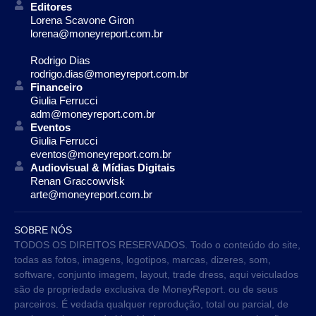
Editores
Lorena Scavone Giron
lorena@moneyreport.com.br
Rodrigo Dias
rodrigo.dias@moneyreport.com.br
Financeiro
Giulia Ferrucci
adm@moneyreport.com.br
Eventos
Giulia Ferrucci
eventos@moneyreport.com.br
Audiovisual & Mídias Digitais
Renan Graccowvisk
arte@moneyreport.com.br
SOBRE NÓS
TODOS OS DIREITOS RESERVADOS. Todo o conteúdo do site,
todas as fotos, imagens, logotipos, marcas, dizeres, som,
software, conjunto imagem, layout, trade dress, aqui veiculados
são de propriedade exclusiva de MoneyReport. ou de seus
parceiros. É vedada qualquer reprodução, total ou parcial, de