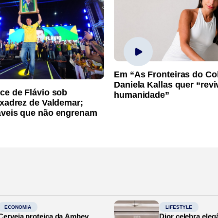
Em “As Fronteiras do Co
Daniela Kallas quer “rev
ce de Flávio sob
humanidade”
 xadrez de Valdemar;
áveis que não engrenam
ECONOMIA
LIFESTYLE
Cerveja proteica da Ambev,
Dior celebra eleg