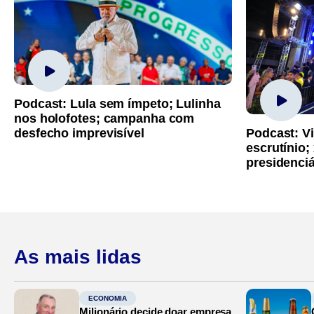
Podcast: Lula sem ímpeto; Lulinha
nos holofotes; campanha com
Podcast: Vi
desfecho imprevisível
escrutínio;
presidenci
As mais lidas
ECONOMIA
Milionário decide doar empresa