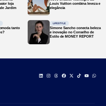
aior loja
Louis Vuitton combina leveza e
ade Jardim
elegância
LIFESTYLE
comoda tanto
Simone Sancho conecta beleza
os?
e inovação no Conselho de
Estilo de MONEY REPORT