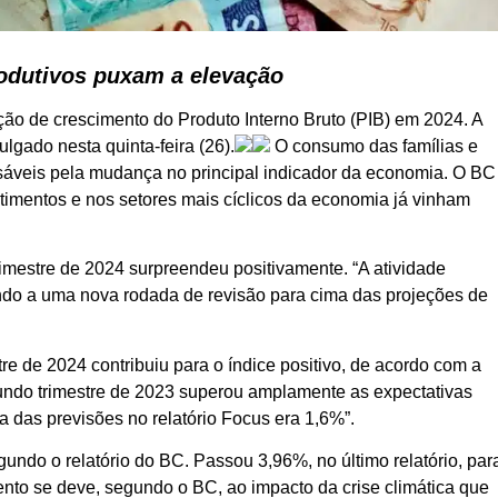
odutivos puxam a elevação
ão de crescimento do Produto Interno Bruto (PIB) em 2024. A
ulgado nesta quinta-feira (26).
O consumo das famílias e
nsáveis pela mudança no principal indicador da economia. O BC
timentos e nos setores mais cíclicos da economia já vinham
imestre de 2024 surpreendeu positivamente. “A atividade
do a uma nova rodada de revisão para cima das projeções de
e de 2024 contribuiu para o índice positivo, de acordo com a
gundo trimestre de 2023 superou amplamente as expectativas
a das previsões no relatório Focus era 1,6%”.
egundo o relatório do BC. Passou 3,96%, no último relatório, par
to se deve, segundo o BC, ao impacto da crise climática que