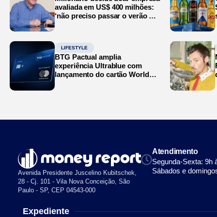
avaliada em US$ 400 milhões:
‘não preciso passar o verão no
Mediterrâneo’
LIFESTYLE
BTG Pactual amplia
experiência Ultrablue com
lançamento do cartão World
Legend
Atendimento
Segunda-Sexta: 9h 
Sábados e domingos
Avenida Presidente Juscelino Kubitschek,
28 - Cj. 101 - Vila Nova Conceição, São
Paulo - SP, CEP 04543-000
Expediente