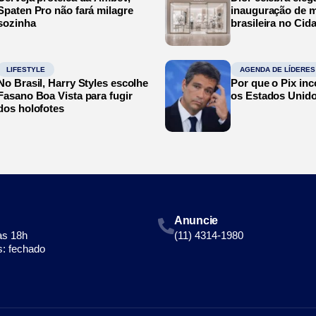
Spaten Pro não fará milagre
inauguração de m
sozinha
brasileira no Cid
LIFESTYLE
AGENDA DE LÍDERES
No Brasil, Harry Styles escolhe
Por que o Pix in
Fasano Boa Vista para fugir
os Estados Unid
dos holofotes
Anuncie
às 18h
(11) 4314-1980
: fechado