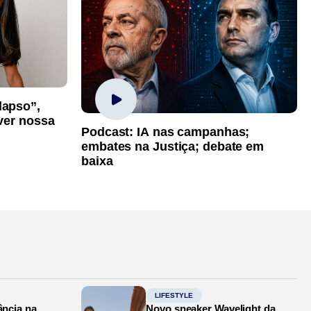
lapso”,
iver nossa
Podcast: IA nas campanhas;
embates na Justiça; debate em
baixa
LIFESTYLE
ância na
Novo sneaker Wavelight da