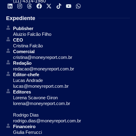
(11) 4314-1980
Expediente
Publisher
Aluizio Falcão Filho
CEO
Cristina Falcão
Comercial
cristina@moneyreport.com.br
Redação
redacao@moneyreport.com.br
Editor-chefe
Lucas Andrade
lucas@moneyreport.com.br
Editores
Lorena Scavone Giron
lorena@moneyreport.com.br
Rodrigo Dias
rodrigo.dias@moneyreport.com.br
Financeiro
Giulia Ferrucci