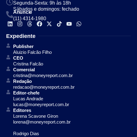
Segunda-Sexta: 9h às 18h
Sábados e domingos: fechado
Anuncie
(11) 4314-1980
Expediente
Publisher
Aluizio Falcão Filho
CEO
Cristina Falcão
Comercial
cristina@moneyreport.com.br
Redação
redacao@moneyreport.com.br
Editor-chefe
Lucas Andrade
lucas@moneyreport.com.br
Editores
Lorena Scavone Giron
lorena@moneyreport.com.br
Rodrigo Dias