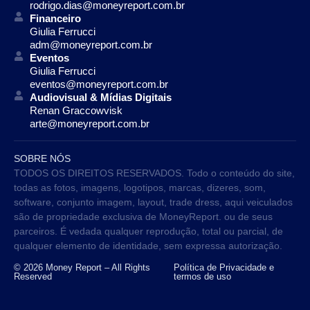
rodrigo.dias@moneyreport.com.br
Financeiro
Giulia Ferrucci
adm@moneyreport.com.br
Eventos
Giulia Ferrucci
eventos@moneyreport.com.br
Audiovisual & Mídias Digitais
Renan Graccowvisk
arte@moneyreport.com.br
SOBRE NÓS
TODOS OS DIREITOS RESERVADOS. Todo o conteúdo do site,
todas as fotos, imagens, logotipos, marcas, dizeres, som,
software, conjunto imagem, layout, trade dress, aqui veiculados
são de propriedade exclusiva de MoneyReport. ou de seus
parceiros. É vedada qualquer reprodução, total ou parcial, de
qualquer elemento de identidade, sem expressa autorização.
© 2026 Money Report – All Rights
Política de Privacidade e
Reserved
termos de uso