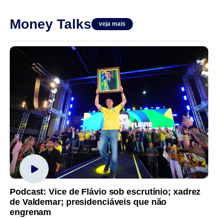
Money Talks
veja mais
Podcast: Vice de Flávio sob escrutínio; xadrez
de Valdemar; presidenciáveis que não
engrenam