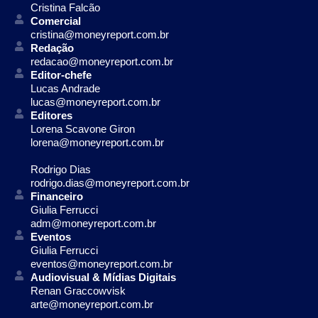
Cristina Falcão
Comercial
cristina@moneyreport.com.br
Redação
redacao@moneyreport.com.br
Editor-chefe
Lucas Andrade
lucas@moneyreport.com.br
Editores
Lorena Scavone Giron
lorena@moneyreport.com.br
Rodrigo Dias
rodrigo.dias@moneyreport.com.br
Financeiro
Giulia Ferrucci
adm@moneyreport.com.br
Eventos
Giulia Ferrucci
eventos@moneyreport.com.br
Audiovisual & Mídias Digitais
Renan Graccowvisk
arte@moneyreport.com.br