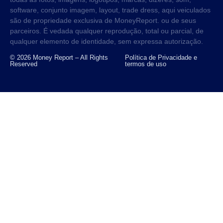
software, conjunto imagem, layout, trade dress, aqui veiculados
são de propriedade exclusiva de MoneyReport. ou de seus
parceiros. É vedada qualquer reprodução, total ou parcial, de
qualquer elemento de identidade, sem expressa autorização.
© 2026 Money Report – All Rights
Política de Privacidade e
Reserved
termos de uso