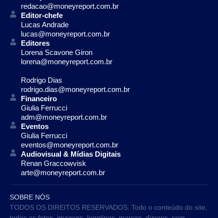
redacao@moneyreport.com.br
Editor-chefe
Lucas Andrade
lucas@moneyreport.com.br
Editores
Lorena Scavone Giron
lorena@moneyreport.com.br
Rodrigo Dias
rodrigo.dias@moneyreport.com.br
Financeiro
Giulia Ferrucci
adm@moneyreport.com.br
Eventos
Giulia Ferrucci
eventos@moneyreport.com.br
Audiovisual & Mídias Digitais
Renan Graccowvisk
arte@moneyreport.com.br
SOBRE NÓS
TODOS OS DIREITOS RESERVADOS. Todo o conteúdo do site,
todas as fotos, imagens, logotipos, marcas, dizeres, som,