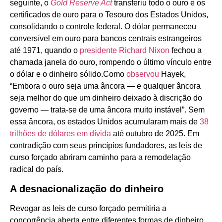
seguinte, o
Gold Reserve Act
transferiu todo o ouro e os
certificados de ouro para o Tesouro dos Estados Unidos,
consolidando o controle federal. O dólar permaneceu
conversível em ouro para bancos centrais estrangeiros
até 1971, quando o
presidente Richard Nixon
fechou a
chamada janela do ouro, rompendo o último vínculo entre
o dólar e o dinheiro sólido.Como
observou
Hayek,
“Embora o ouro seja uma âncora — e qualquer âncora
seja melhor do que um dinheiro deixado à discrição do
governo — trata-se de uma âncora muito instável”. Sem
essa âncora, os estados Unidos acumularam mais de
38
trilhões de dólares em dívida
até outubro de 2025. Em
contradição com seus princípios fundadores, as leis de
curso forçado abriram caminho para a remodelação
radical do país.
A desnacionalização do dinheiro
Revogar as leis de curso forçado permitiria a
concorrência aberta entre diferentes formas de dinheiro.