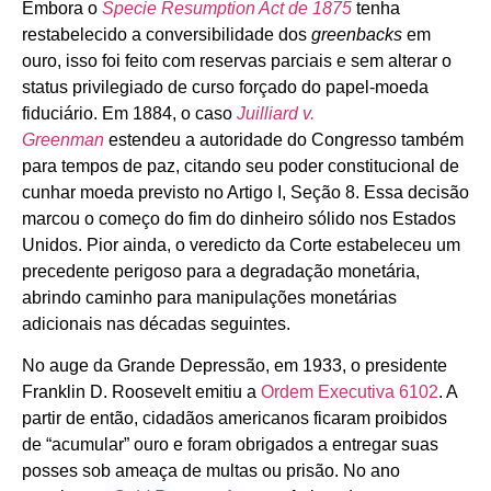
Embora o
Specie Resumption Act de 1875
tenha
restabelecido a conversibilidade dos
greenbacks
em
ouro, isso foi feito com reservas parciais e sem alterar o
status privilegiado de curso forçado do papel-moeda
fiduciário. Em 1884, o caso
Juilliard v.
Greenman
estendeu a autoridade do Congresso também
para tempos de paz, citando seu poder constitucional de
cunhar moeda previsto no Artigo I, Seção 8. Essa decisão
marcou o começo do fim do dinheiro sólido nos Estados
Unidos. Pior ainda, o veredicto da Corte estabeleceu um
precedente perigoso para a degradação monetária,
abrindo caminho para manipulações monetárias
adicionais nas décadas seguintes.
No auge da Grande Depressão, em 1933, o presidente
Franklin D. Roosevelt emitiu a
Ordem Executiva 6102
. A
partir de então, cidadãos americanos ficaram proibidos
de “acumular” ouro e foram obrigados a entregar suas
posses sob ameaça de multas ou prisão. No ano