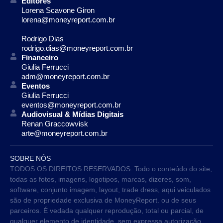
Editores
Lorena Scavone Giron
lorena@moneyreport.com.br
Rodrigo Dias
rodrigo.dias@moneyreport.com.br
Financeiro
Giulia Ferrucci
adm@moneyreport.com.br
Eventos
Giulia Ferrucci
eventos@moneyreport.com.br
Audiovisual & Mídias Digitais
Renan Graccowvisk
arte@moneyreport.com.br
SOBRE NÓS
TODOS OS DIREITOS RESERVADOS. Todo o conteúdo do site,
todas as fotos, imagens, logotipos, marcas, dizeres, som,
software, conjunto imagem, layout, trade dress, aqui veiculados
são de propriedade exclusiva de MoneyReport. ou de seus
parceiros. É vedada qualquer reprodução, total ou parcial, de
qualquer elemento de identidade, sem expressa autorização.