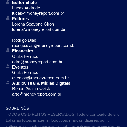
Editor-chefe
Lucas Andrade
lucas@moneyreport.com.br
Editores
Lorena Scavone Giron
lorena@moneyreport.com.br
Rodrigo Dias
rodrigo.dias@moneyreport.com.br
Financeiro
Giulia Ferrucci
adm@moneyreport.com.br
Eventos
Giulia Ferrucci
eventos@moneyreport.com.br
Audiovisual & Mídias Digitais
Renan Graccowvisk
arte@moneyreport.com.br
SOBRE NÓS
TODOS OS DIREITOS RESERVADOS. Todo o conteúdo do site,
todas as fotos, imagens, logotipos, marcas, dizeres, som,
software, conjunto imagem, layout, trade dress, aqui veiculados