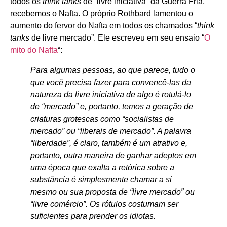
todos os
think tanks
de “livre iniciativa” da Guerra Fria,
recebemos o Nafta. O próprio Rothbard lamentou o
aumento do fervor do Nafta em todos os chamados “
think
tanks
de livre mercado”. Ele escreveu em seu ensaio “
O
mito do Nafta
“:
Para algumas pessoas, ao que parece, tudo o
que você precisa fazer para convencê-las da
natureza da livre iniciativa de algo é rotulá-lo
de “mercado” e, portanto, temos a geração de
criaturas grotescas como “socialistas de
mercado” ou “liberais de mercado”. A palavra
“liberdade”, é claro, também é um atrativo e,
portanto, outra maneira de ganhar adeptos em
uma época que exalta a retórica sobre a
substância é simplesmente chamar a si
mesmo ou sua proposta de “livre mercado” ou
“livre comércio”. Os rótulos costumam ser
suficientes para prender os idiotas.