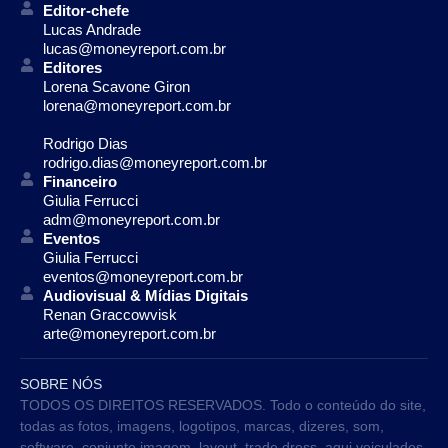
Editor-chefe
Lucas Andrade
lucas@moneyreport.com.br
Editores
Lorena Scavone Giron
lorena@moneyreport.com.br
Rodrigo Dias
rodrigo.dias@moneyreport.com.br
Financeiro
Giulia Ferrucci
adm@moneyreport.com.br
Eventos
Giulia Ferrucci
eventos@moneyreport.com.br
Audiovisual & Mídias Digitais
Renan Graccowvisk
arte@moneyreport.com.br
SOBRE NÓS
TODOS OS DIREITOS RESERVADOS. Todo o conteúdo do site,
todas as fotos, imagens, logotipos, marcas, dizeres, som,
software, conjunto imagem, layout, trade dress, aqui veiculados