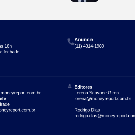
Anuncie
às 18h
(11) 4314-1980
: fechado
Editores
moneyreport.com.br
Lorena Scavone Giron
efe
lorena@moneyreport.com.br
drade
neyreport.com.br
Rodrigo Dias
rodrigo.dias@moneyreport.co