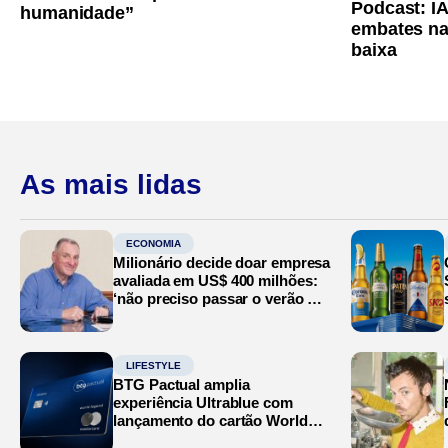
Podcast: I
humanidade”
embates na
baixa
As mais lidas
ECONOMIA
Milionário decide doar empresa
avaliada em US$ 400 milhões:
‘não preciso passar o verão no
Mediterrâneo’
LIFESTYLE
BTG Pactual amplia
experiência Ultrablue com
lançamento do cartão World
Legend