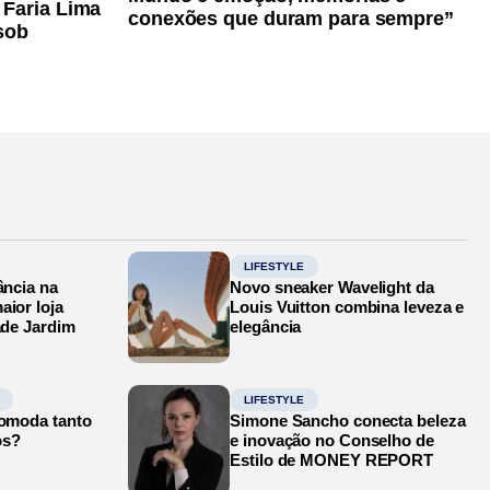
 Faria Lima
conexões que duram para sempre”
sob
LIFESTYLE
ância na
Novo sneaker Wavelight da
aior loja
Louis Vuitton combina leveza e
ade Jardim
elegância
LIFESTYLE
comoda tanto
Simone Sancho conecta beleza
os?
e inovação no Conselho de
Estilo de MONEY REPORT