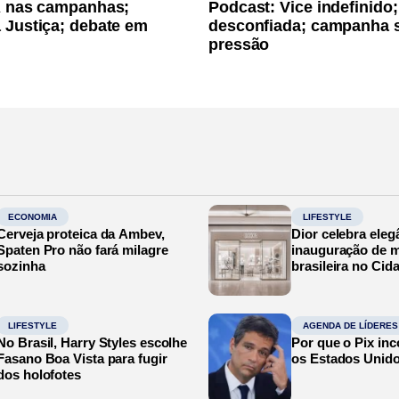
A nas campanhas;
Podcast: Vice indefinido;
 Justiça; debate em
desconfiada; campanha 
pressão
ECONOMIA
LIFESTYLE
Cerveja proteica da Ambev,
Dior celebra eleg
Spaten Pro não fará milagre
inauguração de m
sozinha
brasileira no Cid
LIFESTYLE
AGENDA DE LÍDERES
No Brasil, Harry Styles escolhe
Por que o Pix in
Fasano Boa Vista para fugir
os Estados Unid
dos holofotes