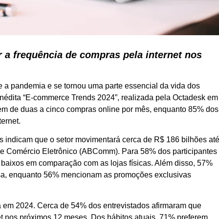
 a frequência de compras pela internet nos
e a pandemia e se tornou uma parte essencial da vida dos
inédita “E-commerce Trends 2024”, realizada pela Octadesk em
em de duas a cinco compras online por mês, enquanto 85% dos
ernet.
 indicam que o setor movimentará cerca de R$ 186 bilhões at
 de Comércio Eletrônico (ABComm). Para 58% dos participantes
 baixos em comparação com as lojas físicas. Além disso, 57%
casa, enquanto 56% mencionam as promoções exclusivas
rá em 2024. Cerca de 54% dos entrevistados afirmaram que
et nos próximos 12 meses. Dos hábitos atuais, 71% preferem