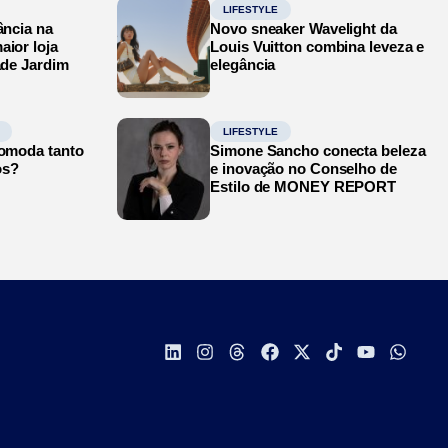
LIFESTYLE
ância na
Novo sneaker Wavelight da
aior loja
Louis Vuitton combina leveza e
ade Jardim
elegância
LIFESTYLE
comoda tanto
Simone Sancho conecta beleza
os?
e inovação no Conselho de
Estilo de MONEY REPORT