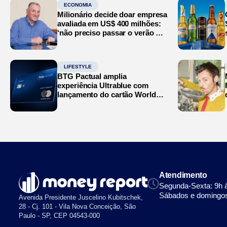
ECONOMIA
Milionário decide doar empresa
avaliada em US$ 400 milhões:
‘não preciso passar o verão no
Mediterrâneo’
LIFESTYLE
BTG Pactual amplia
experiência Ultrablue com
lançamento do cartão World
Legend
Atendimento
Segunda-Sexta: 9h 
Sábados e domingos
Avenida Presidente Juscelino Kubitschek,
28 - Cj. 101 - Vila Nova Conceição, São
Paulo - SP, CEP 04543-000