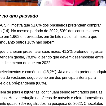
e no ano passado
ACSP) mostra que 51,8% dos brasileiros pretendem comprar
go (14). No mesmo período de 2022, 50% dos consumidores
e em 1.663 entrevistados em âmbito nacional, mostra que
 enquanto outros 18% não sabem.
que planejam presentear suas mães, 41,2% pretendem gastar
etendem gastar, 78,8%, dizendo que devem desembolsar entre
 índice menor do que em 2022.
elecimentos e comércios (46,2%). Já a maioria pretende adquir
área de vestuário segue como um dos principais itens para
ue o da pré-pandemia (80%).
lém de joias e bijuterias, continuam sendo lembrados para as
ras. Houve redução nas áreas de móveis e eletrodomésticos,
 ante quase 73% registrados na pesquisa de 2022. Chocolates