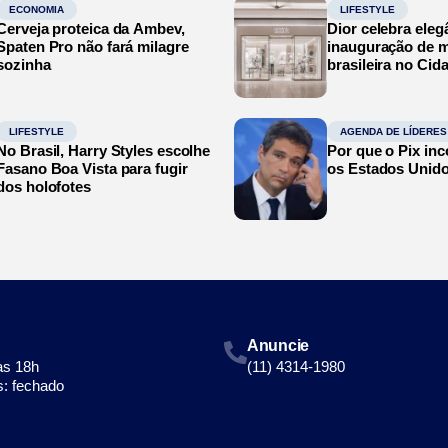
ECONOMIA
LIFESTYLE
Cerveja proteica da Ambev,
Dior celebra eleg
Spaten Pro não fará milagre
inauguração de m
sozinha
brasileira no Cid
LIFESTYLE
AGENDA DE LÍDERES
No Brasil, Harry Styles escolhe
Por que o Pix in
Fasano Boa Vista para fugir
os Estados Unid
dos holofotes
Anuncie
às 18h
(11) 4314-1980
: fechado