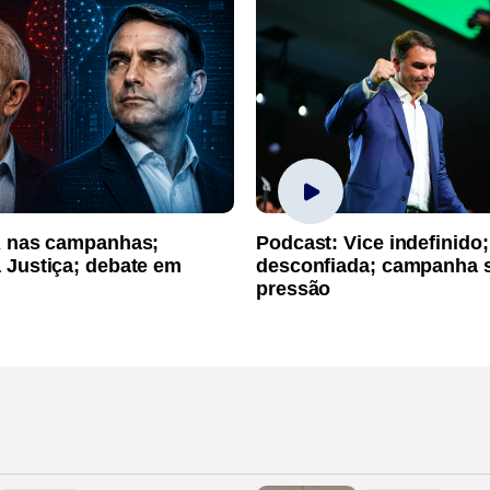
A nas campanhas;
Podcast: Vice indefinido;
 Justiça; debate em
desconfiada; campanha 
pressão