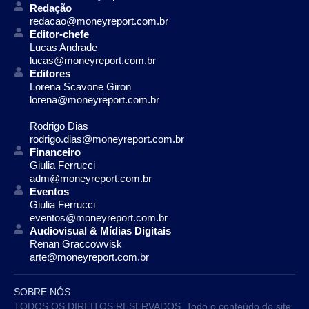
Redação
redacao@moneyreport.com.br
Editor-chefe
Lucas Andrade
lucas@moneyreport.com.br
Editores
Lorena Scavone Giron
lorena@moneyreport.com.br
Rodrigo Dias
rodrigo.dias@moneyreport.com.br
Financeiro
Giulia Ferrucci
adm@moneyreport.com.br
Eventos
Giulia Ferrucci
eventos@moneyreport.com.br
Audiovisual & Mídias Digitais
Renan Graccowvisk
arte@moneyreport.com.br
SOBRE NÓS
TODOS OS DIREITOS RESERVADOS. Todo o conteúdo do site,