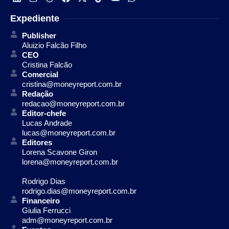
Expediente
Publisher
Aluizio Falcão Filho
CEO
Cristina Falcão
Comercial
cristina@moneyreport.com.br
Redação
redacao@moneyreport.com.br
Editor-chefe
Lucas Andrade
lucas@moneyreport.com.br
Editores
Lorena Scavone Giron
lorena@moneyreport.com.br
Rodrigo Dias
rodrigo.dias@moneyreport.com.br
Financeiro
Giulia Ferrucci
adm@moneyreport.com.br