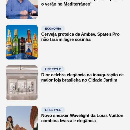
o verão no Mediterrâneo’
ECONOMIA
Cerveja proteica da Ambev, Spaten Pro
não fará milagre sozinha
LIFESTYLE
Dior celebra elegância na inauguração de
maior loja brasileira no Cidade Jardim
LIFESTYLE
Novo sneaker Wavelight da Louis Vuitton
combina leveza e elegância