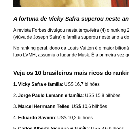
A fortuna de Vicky Safra superou neste a
A revista Forbes divulgou nesta terça-feira (4) o ranking
(viúva de Joseph Safra) e família superou neste ano a do
No ranking geral, dono da Louis Vuitton é o maior bilion
luxo LVMH, assumiu o lugar de Musk. É a primeira vez qu
Veja os 10 brasileiros mais ricos do rank
1. Vicky Safra e família
: US$ 16,7 bilhões
2.
Jorge Paulo Lemann e família
: US$ 15,8 bilhões
3.
Marcel Herrmann Telles
: US$ 10,6 bilhões
4.
Eduardo Saverin
: US$ 10,2 bilhões
5. Carlos Alberto Sicupira & famíli
a: US$ 8,6 bilhões