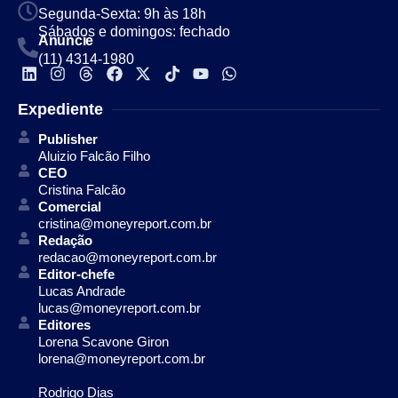
Segunda-Sexta: 9h às 18h
Sábados e domingos: fechado
Anuncie
(11) 4314-1980
Expediente
Publisher
Aluizio Falcão Filho
CEO
Cristina Falcão
Comercial
cristina@moneyreport.com.br
Redação
redacao@moneyreport.com.br
Editor-chefe
Lucas Andrade
lucas@moneyreport.com.br
Editores
Lorena Scavone Giron
lorena@moneyreport.com.br
Rodrigo Dias