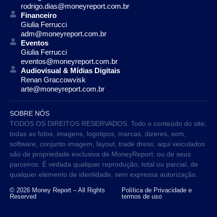
rodrigo.dias@moneyreport.com.br
Financeiro
Giulia Ferrucci
adm@moneyreport.com.br
Eventos
Giulia Ferrucci
eventos@moneyreport.com.br
Audiovisual & Mídias Digitais
Renan Graccowvisk
arte@moneyreport.com.br
SOBRE NÓS
TODOS OS DIREITOS RESERVADOS. Todo o conteúdo do site,
todas as fotos, imagens, logotipos, marcas, dizeres, som,
software, conjunto imagem, layout, trade dress, aqui veiculados
são de propriedade exclusiva de MoneyReport. ou de seus
parceiros. É vedada qualquer reprodução, total ou parcial, de
qualquer elemento de identidade, sem expressa autorização.
© 2026 Money Report – All Rights
Política de Privacidade e
Reserved
termos de uso