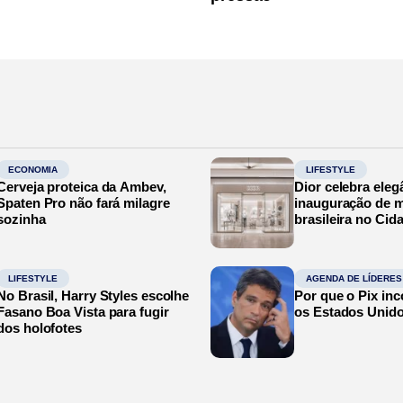
ECONOMIA
LIFESTYLE
Cerveja proteica da Ambev,
Dior celebra eleg
Spaten Pro não fará milagre
inauguração de m
sozinha
brasileira no Cid
LIFESTYLE
AGENDA DE LÍDERES
No Brasil, Harry Styles escolhe
Por que o Pix in
Fasano Boa Vista para fugir
os Estados Unid
dos holofotes