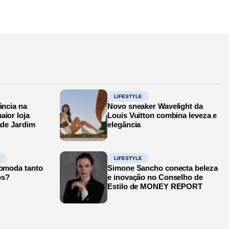
LIFESTYLE
ância na
Novo sneaker Wavelight da
aior loja
Louis Vuitton combina leveza e
ade Jardim
elegância
LIFESTYLE
comoda tanto
Simone Sancho conecta beleza
os?
e inovação no Conselho de
Estilo de MONEY REPORT