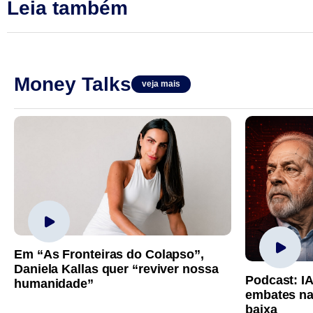
Leia também
Money Talks
veja mais
Em “As Fronteiras do Colapso”,
Daniela Kallas quer “reviver nossa
Podcast: I
humanidade”
embates na
baixa