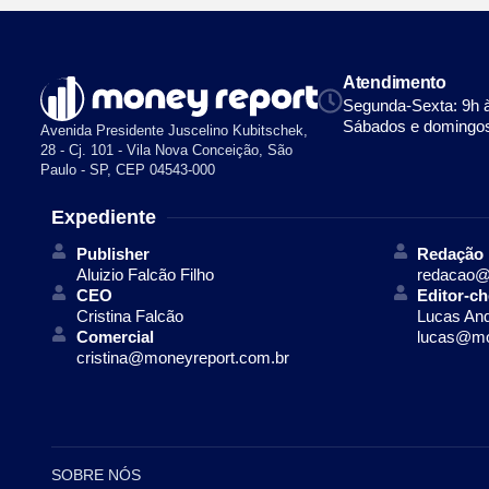
Atendimento
Segunda-Sexta: 9h 
Sábados e domingos
Avenida Presidente Juscelino Kubitschek,
28 - Cj. 101 - Vila Nova Conceição, São
Paulo - SP, CEP 04543-000
Expediente
Publisher
Redação
Aluizio Falcão Filho
redacao@
CEO
Editor-ch
Cristina Falcão
Lucas An
Comercial
lucas@mo
cristina@moneyreport.com.br
SOBRE NÓS