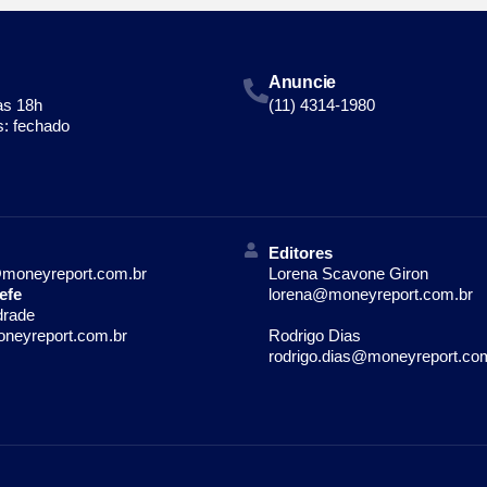
Anuncie
às 18h
(11) 4314-1980
: fechado
Editores
moneyreport.com.br
Lorena Scavone Giron
efe
lorena@moneyreport.com.br
drade
neyreport.com.br
Rodrigo Dias
rodrigo.dias@moneyreport.co