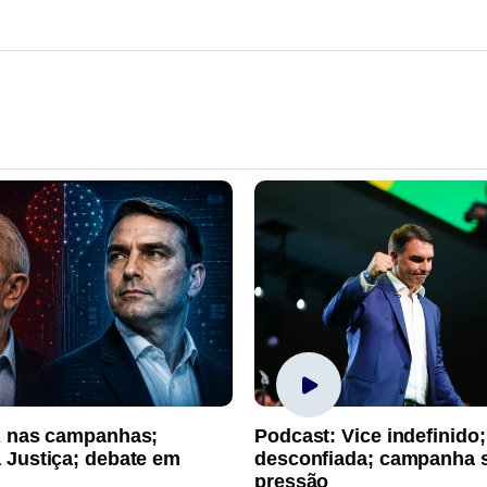
A nas campanhas;
Podcast: Vice indefinido;
 Justiça; debate em
desconfiada; campanha 
pressão