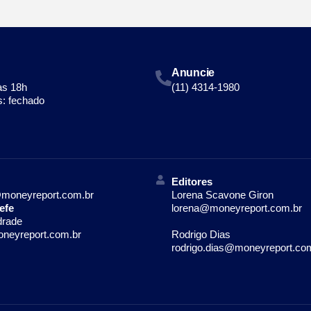
Anuncie
às 18h
(11) 4314-1980
: fechado
Editores
moneyreport.com.br
Lorena Scavone Giron
efe
lorena@moneyreport.com.br
drade
neyreport.com.br
Rodrigo Dias
rodrigo.dias@moneyreport.co