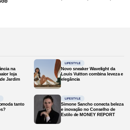
sob
LIFESTYLE
ância na
Novo sneaker Wavelight da
aior loja
Louis Vuitton combina leveza e
ade Jardim
elegância
LIFESTYLE
comoda tanto
Simone Sancho conecta beleza
os?
e inovação no Conselho de
Estilo de MONEY REPORT