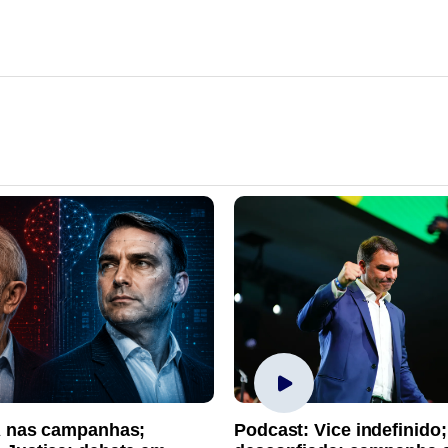
A nas campanhas;
Podcast: Vice indefinido;