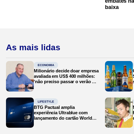
embates na
baixa
As mais lidas
ECONOMIA
Milionário decide doar empresa
avaliada em US$ 400 milhões:
‘não preciso passar o verão no
Mediterrâneo’
LIFESTYLE
BTG Pactual amplia
experiência Ultrablue com
lançamento do cartão World
Legend