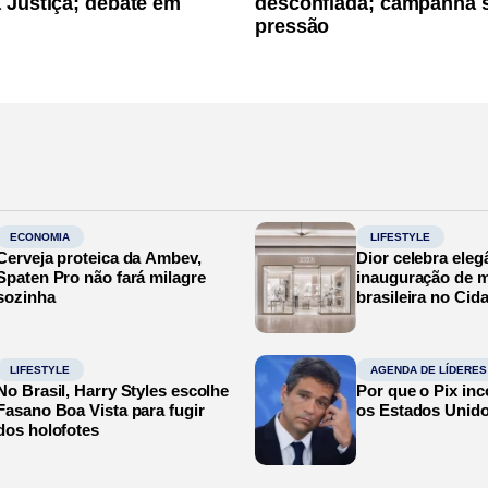
 Justiça; debate em
desconfiada; campanha 
pressão
ECONOMIA
LIFESTYLE
Cerveja proteica da Ambev,
Dior celebra eleg
Spaten Pro não fará milagre
inauguração de m
sozinha
brasileira no Cid
LIFESTYLE
AGENDA DE LÍDERES
No Brasil, Harry Styles escolhe
Por que o Pix in
Fasano Boa Vista para fugir
os Estados Unid
dos holofotes