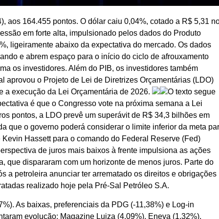
4), aos 164.455 pontos. O dólar caiu 0,04%, cotado a R$ 5,31 n
sessão em forte alta, impulsionado pelos dados do Produto
0,1%, ligeiramente abaixo da expectativa do mercado. Os dados
ando e abrem espaço para o início do ciclo de afrouxamento
ima os investidores. Além do PIB, os investidores também
aprovou o Projeto de Lei de Diretrizes Orçamentárias (LDO)
 e a execução da Lei Orçamentária de 2026.
O texto segue
pectativa é que o Congresso vote na próxima semana a Lei
ros pontos, a LDO prevê um superávit de R$ 34,3 bilhões em
a que o governo poderá considerar o limite inferior da meta pa
 de Kevin Hassett para o comando do Federal Reserve (Fed)
 perspectiva de juros mais baixos à frente impulsiona as ações
za, que dispararam com um horizonte de menos juros. Parte do
 a petroleira anunciar ter arrematado os direitos e obrigações
tadas realizado hoje pela Pré-Sal Petróleo S.A.
%). As baixas, preferenciais da PDG (-11,38%) e Log-in
ntaram evolução: Magazine Luiza (4,09%), Eneva (1,32%),