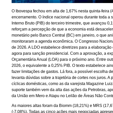
O Ibovespa fechou em alta de 1,67% nesta quinta-feira (
encerramento. O índice nacional operou durante toda a 
Interno Bruto (PIB) do terceiro trimestre, que avançou 
reforçam a percepção de que a economia está desaceler
monetário pelo Banco Central (BC) em janeiro, o que an
monitoraram a agenda econômica. O Congresso Nacional 
de 2026. A LDO estabelece diretrizes para a elaboração
agora para sanção presidencial. Com a aprovação, a ex
Orçamentária Anual (LOA) para o próximo ano. Entre out
2026, o equivalente a 0,25% PIB. O texto estabelece aind
fazer limitações de gastos. Lá fora, a possível escolha
levanta dúvidas sobre a trajetória de cortes nos juros. A
cíclicas domésticas, como as da varejista Magazine Lui
suporte também vem da alta das ações da Petrobras, após
da União em Mero e Atapu no Leilão de Áreas Não Contra
As maiores altas foram da Biomm (18,21%) e MRS (17,67
(-7,08%). Todas as cinco ações mais negociadas aprese