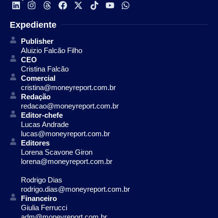
Expediente
Publisher
Aluizio Falcão Filho
CEO
Cristina Falcão
Comercial
cristina@moneyreport.com.br
Redação
redacao@moneyreport.com.br
Editor-chefe
Lucas Andrade
lucas@moneyreport.com.br
Editores
Lorena Scavone Giron
lorena@moneyreport.com.br
Rodrigo Dias
rodrigo.dias@moneyreport.com.br
Financeiro
Giulia Ferrucci
adm@moneyreport.com.br