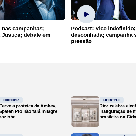
A nas campanhas;
Podcast: Vice indefinido;
 Justiça; debate em
desconfiada; campanha 
pressão
ECONOMIA
LIFESTYLE
Cerveja proteica da Ambev,
Dior celebra eleg
Spaten Pro não fará milagre
inauguração de m
sozinha
brasileira no Cid