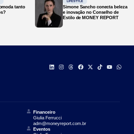
LIFESTYLE
comoda tanto
Simone Sancho conecta beleza
os?
e inovação no Conselho de
Estilo de MONEY REPORT
Financeiro
Giulia Ferrucci
adm@moneyreport.com.br
Eventos