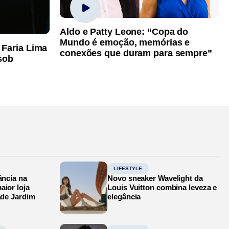
Aldo e Patty Leone: “Copa do
Mundo é emoção, memórias e
 Faria Lima
conexões que duram para sempre”
sob
LIFESTYLE
ância na
Novo sneaker Wavelight da
aior loja
Louis Vuitton combina leveza e
ade Jardim
elegância