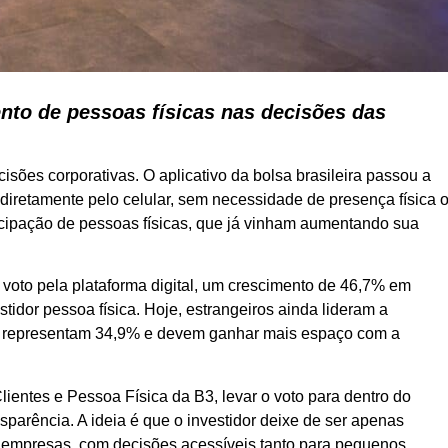
nto de pessoas físicas nas decisões das
isões corporativas. O aplicativo da bolsa brasileira passou a
 diretamente pelo celular, sem necessidade de presença física 
icipação de pessoas físicas, que já vinham aumentando sua
 voto pela plataforma digital, um crescimento de 46,7% em
stidor pessoa física. Hoje, estrangeiros ainda lideram a
 já representam 34,9% e devem ganhar mais espaço com a
ientes e Pessoa Física da B3, levar o voto para dentro do
nsparência. A ideia é que o investidor deixe de ser apenas
s empresas, com decisões acessíveis tanto para pequenos