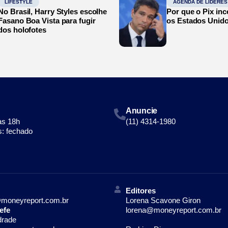
LIFESTYLE
AGENDA DE LÍDERES
No Brasil, Harry Styles escolhe
Por que o Pix in
Fasano Boa Vista para fugir
os Estados Unid
dos holofotes
Anuncie
às 18h
(11) 4314-1980
: fechado
Editores
moneyreport.com.br
Lorena Scavone Giron
efe
lorena@moneyreport.com.br
drade