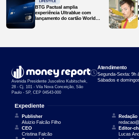
LIFESTYLE
BTG Pactual amplia
experiência Ultrablue com
lançamento do cartão World
Legend
Atendimento
Segunda-Sexta: 9h 
Sábados e domingos
Avenida Presidente Juscelino Kubitschek,
28 - Cj. 101 - Vila Nova Conceição, São
Paulo - SP, CEP 04543-000
Expediente
Publisher
Redação
Aluizio Falcão Filho
redacao@
CEO
Editor-ch
Cristina Falcão
Lucas An