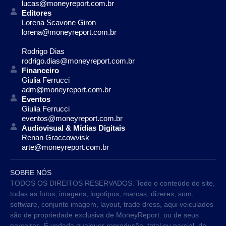
lucas@moneyreport.com.br
Editores
Lorena Scavone Giron
lorena@moneyreport.com.br
Rodrigo Dias
rodrigo.dias@moneyreport.com.br
Financeiro
Giulia Ferrucci
adm@moneyreport.com.br
Eventos
Giulia Ferrucci
eventos@moneyreport.com.br
Audiovisual & Mídias Digitais
Renan Graccowvisk
arte@moneyreport.com.br
SOBRE NÓS
TODOS OS DIREITOS RESERVADOS. Todo o conteúdo do site,
todas as fotos, imagens, logotipos, marcas, dizeres, som,
software, conjunto imagem, layout, trade dress, aqui veiculados
são de propriedade exclusiva de MoneyReport. ou de seus
parceiros. É vedada qualquer reprodução, total ou parcial, de