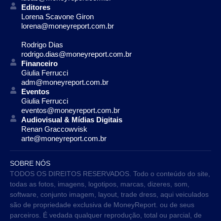
Editores
Lorena Scavone Giron
lorena@moneyreport.com.br
Rodrigo Dias
rodrigo.dias@moneyreport.com.br
Financeiro
Giulia Ferrucci
adm@moneyreport.com.br
Eventos
Giulia Ferrucci
eventos@moneyreport.com.br
Audiovisual & Mídias Digitais
Renan Graccowvisk
arte@moneyreport.com.br
SOBRE NÓS
TODOS OS DIREITOS RESERVADOS. Todo o conteúdo do site,
todas as fotos, imagens, logotipos, marcas, dizeres, som,
software, conjunto imagem, layout, trade dress, aqui veiculados
são de propriedade exclusiva de MoneyReport. ou de seus
parceiros. É vedada qualquer reprodução, total ou parcial, de