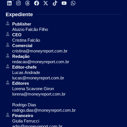
Expediente
Publisher
Aluizio Falcão Filho
CEO
Cristina Falcão
Comercial
cristina@moneyreport.com.br
Redação
redacao@moneyreport.com.br
Editor-chefe
Lucas Andrade
lucas@moneyreport.com.br
Editores
Lorena Scavone Giron
lorena@moneyreport.com.br
Rodrigo Dias
rodrigo.dias@moneyreport.com.br
Financeiro
Giulia Ferrucci
adm@moneyreport.com.br