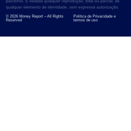
parceiros. É vedada qualquer reprodução, total ou parcial, de
qualquer elemento de identidade, sem expressa autorização.
© 2026 Money Report – All Rights
Política de Privacidade e
Reserved
termos de uso