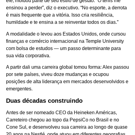
ele, moldou parte de seu estilo de gestão. “O tênis me
ensinou a perder”, diz o executivo. “No esporte, a derrota
é mais frequente que a vitória. Isso cria resiliência,
humildade e te ensina a se reinventar todos os dias.”
A modalidade o levou aos Estados Unidos, onde cursou
finanças e comércio internacional na Temple University
com bolsa de estudos — um passo determinante para
sua vida corporativa.
A partir dali uma carreira global tomou forma: Alex passou
por sete países, viveu doze mudanças e ocupou
posições de alta liderança em mercados desenvolvidos e
emergentes.
Duas décadas construindo
Antes de ser nomeado CEO da Heineken Américas,
Carreteiro chegou ao topo da PepsiCo no Brasil e no
Cone Sul, e desenvolveu sua carreira ao longo de quase
20 anos na Nestlé, onde atuou em diferentes geografias