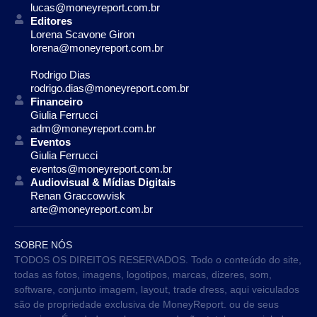
lucas@moneyreport.com.br
Editores
Lorena Scavone Giron
lorena@moneyreport.com.br
Rodrigo Dias
rodrigo.dias@moneyreport.com.br
Financeiro
Giulia Ferrucci
adm@moneyreport.com.br
Eventos
Giulia Ferrucci
eventos@moneyreport.com.br
Audiovisual & Mídias Digitais
Renan Graccowvisk
arte@moneyreport.com.br
SOBRE NÓS
TODOS OS DIREITOS RESERVADOS. Todo o conteúdo do site,
todas as fotos, imagens, logotipos, marcas, dizeres, som,
software, conjunto imagem, layout, trade dress, aqui veiculados
são de propriedade exclusiva de MoneyReport. ou de seus