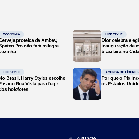
ECONOMIA
LIFESTYLE
Cerveja proteica da Ambev,
Dior celebra eleg
Spaten Pro não fará milagre
inauguração de m
sozinha
brasileira no Cid
LIFESTYLE
AGENDA DE LÍDERES
No Brasil, Harry Styles escolhe
Por que o Pix in
Fasano Boa Vista para fugir
os Estados Unid
dos holofotes
Anuncie