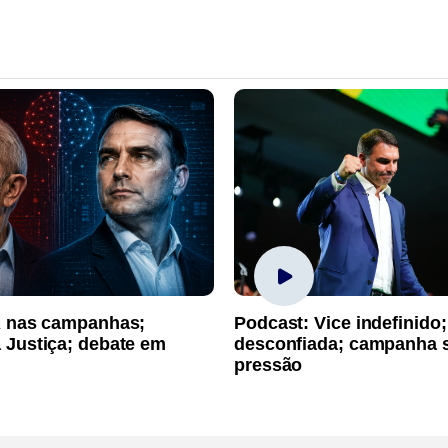
A nas campanhas;
Podcast: Vice indefinido;
 Justiça; debate em
desconfiada; campanha 
pressão