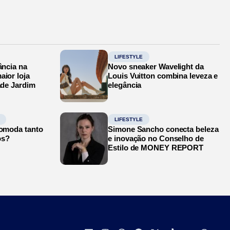
LIFESTYLE
ância na
Novo sneaker Wavelight da
aior loja
Louis Vuitton combina leveza e
ade Jardim
elegância
LIFESTYLE
comoda tanto
Simone Sancho conecta beleza
os?
e inovação no Conselho de
Estilo de MONEY REPORT