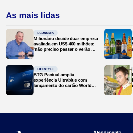
As mais lidas
ECONOMIA
Milionário decide doar empresa
avaliada em US$ 400 milhões:
‘não preciso passar o verão no
Mediterrâneo’
LIFESTYLE
BTG Pactual amplia
experiência Ultrablue com
lançamento do cartão World
Legend
Atendimento