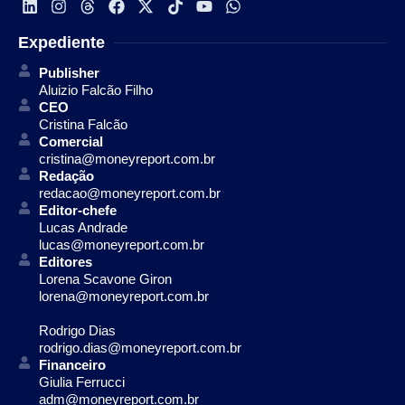
Expediente
Publisher
Aluizio Falcão Filho
CEO
Cristina Falcão
Comercial
cristina@moneyreport.com.br
Redação
redacao@moneyreport.com.br
Editor-chefe
Lucas Andrade
lucas@moneyreport.com.br
Editores
Lorena Scavone Giron
lorena@moneyreport.com.br
Rodrigo Dias
rodrigo.dias@moneyreport.com.br
Financeiro
Giulia Ferrucci
adm@moneyreport.com.br