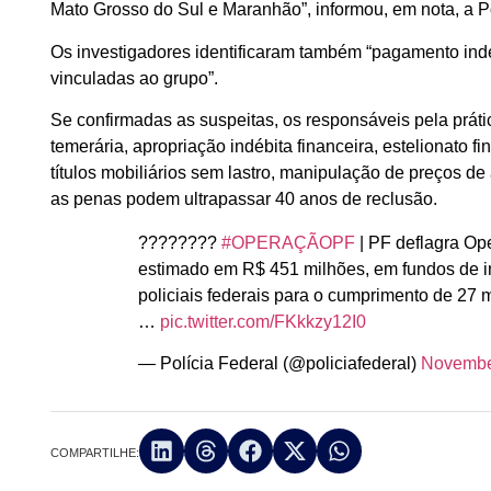
Mato Grosso do Sul e Maranhão”, informou, em nota, a Po
Os investigadores identificaram também “pagamento inde
vinculadas ao grupo”.
Se confirmadas as suspeitas, os responsáveis pela práti
temerária, apropriação indébita financeira, estelionato f
títulos mobiliários sem lastro, manipulação de preços d
as penas podem ultrapassar 40 anos de reclusão.
????????
#OPERAÇÃOPF
| PF deflagra Op
estimado em R$ 451 milhões, em fundos de i
policiais federais para o cumprimento de 2
…
pic.twitter.com/FKkkzy12I0
— Polícia Federal (@policiafederal)
Novembe
COMPARTILHE: