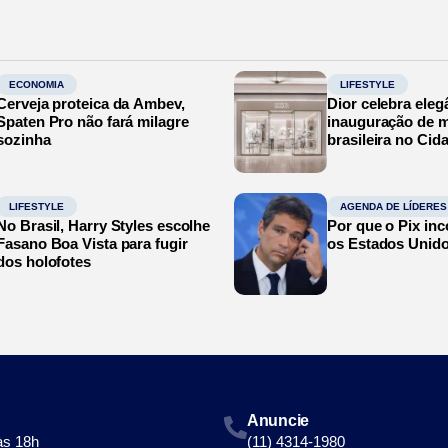
ECONOMIA
LIFESTYLE
Cerveja proteica da Ambev,
Dior celebra eleg
Spaten Pro não fará milagre
inauguração de m
sozinha
brasileira no Cid
LIFESTYLE
AGENDA DE LÍDERES
No Brasil, Harry Styles escolhe
Por que o Pix in
Fasano Boa Vista para fugir
os Estados Unid
dos holofotes
Anuncie
às 18h
(11) 4314-1980