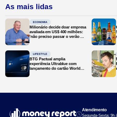
As mais lidas
ECONOMIA
Milionário decide doar empresa
avaliada em US$ 400 milhões:
‘não preciso passar o verão no
Mediterrâneo’
LIFESTYLE
BTG Pactual amplia
experiência Ultrablue com
lançamento do cartão World
Legend
Atendimento
Segunda-Sexta: 9h 