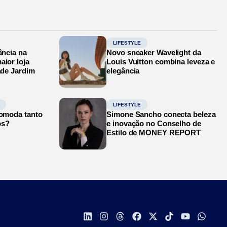
LIFESTYLE
ância na
Novo sneaker Wavelight da
aior loja
Louis Vuitton combina leveza e
ade Jardim
elegância
LIFESTYLE
comoda tanto
Simone Sancho conecta beleza
os?
e inovação no Conselho de
Estilo de MONEY REPORT