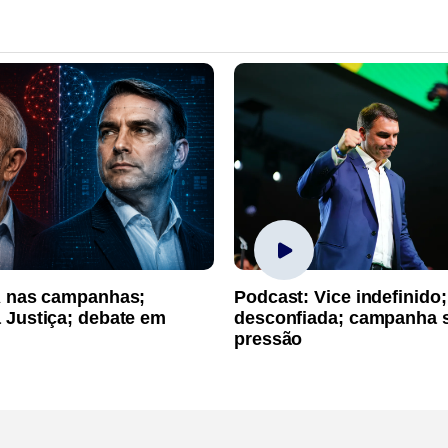
A nas campanhas;
Podcast: Vice indefinido;
 Justiça; debate em
desconfiada; campanha 
pressão