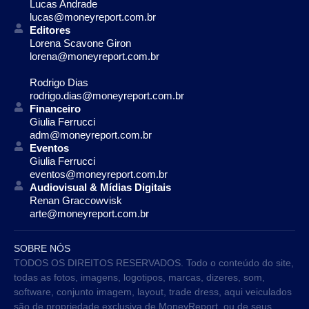
Lucas Andrade
lucas@moneyreport.com.br
Editores
Lorena Scavone Giron
lorena@moneyreport.com.br
Rodrigo Dias
rodrigo.dias@moneyreport.com.br
Financeiro
Giulia Ferrucci
adm@moneyreport.com.br
Eventos
Giulia Ferrucci
eventos@moneyreport.com.br
Audiovisual & Mídias Digitais
Renan Graccowvisk
arte@moneyreport.com.br
SOBRE NÓS
TODOS OS DIREITOS RESERVADOS. Todo o conteúdo do site,
todas as fotos, imagens, logotipos, marcas, dizeres, som,
software, conjunto imagem, layout, trade dress, aqui veiculados
são de propriedade exclusiva de MoneyReport. ou de seus