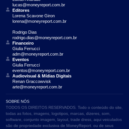
lucas@moneyreport.com.br
Editores
Lorena Scavone Giron
lorena@moneyreport.com.br
Rodrigo Dias
rodrigo.dias@moneyreport.com.br
Financeiro
Giulia Ferrucci
adm@moneyreport.com.br
Eventos
Giulia Ferrucci
eventos@moneyreport.com.br
Audiovisual & Mídias Digitais
Renan Graccowvisk
arte@moneyreport.com.br
SOBRE NÓS
TODOS OS DIREITOS RESERVADOS. Todo o conteúdo do site,
todas as fotos, imagens, logotipos, marcas, dizeres, som,
software, conjunto imagem, layout, trade dress, aqui veiculados
são de propriedade exclusiva de MoneyReport. ou de seus