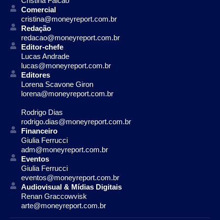
Cristina Falcão
Comercial
cristina@moneyreport.com.br
Redação
redacao@moneyreport.com.br
Editor-chefe
Lucas Andrade
lucas@moneyreport.com.br
Editores
Lorena Scavone Giron
lorena@moneyreport.com.br
Rodrigo Dias
rodrigo.dias@moneyreport.com.br
Financeiro
Giulia Ferrucci
adm@moneyreport.com.br
Eventos
Giulia Ferrucci
eventos@moneyreport.com.br
Audiovisual & Mídias Digitais
Renan Graccowvisk
arte@moneyreport.com.br