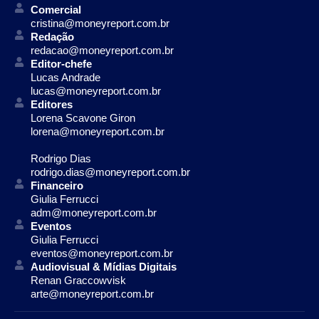
Comercial
cristina@moneyreport.com.br
Redação
redacao@moneyreport.com.br
Editor-chefe
Lucas Andrade
lucas@moneyreport.com.br
Editores
Lorena Scavone Giron
lorena@moneyreport.com.br
Rodrigo Dias
rodrigo.dias@moneyreport.com.br
Financeiro
Giulia Ferrucci
adm@moneyreport.com.br
Eventos
Giulia Ferrucci
eventos@moneyreport.com.br
Audiovisual & Mídias Digitais
Renan Graccowvisk
arte@moneyreport.com.br