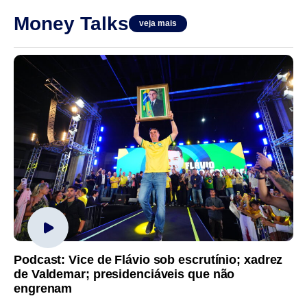
Money Talks
veja mais
Podcast: Vice de Flávio sob escrutínio; xadrez
de Valdemar; presidenciáveis que não
engrenam