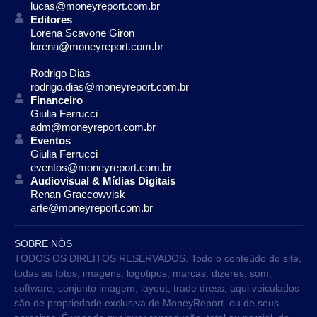
lucas@moneyreport.com.br
Editores
Lorena Scavone Giron
lorena@moneyreport.com.br
Rodrigo Dias
rodrigo.dias@moneyreport.com.br
Financeiro
Giulia Ferrucci
adm@moneyreport.com.br
Eventos
Giulia Ferrucci
eventos@moneyreport.com.br
Audiovisual & Mídias Digitais
Renan Graccowvisk
arte@moneyreport.com.br
SOBRE NÓS
TODOS OS DIREITOS RESERVADOS. Todo o conteúdo do site,
todas as fotos, imagens, logotipos, marcas, dizeres, som,
software, conjunto imagem, layout, trade dress, aqui veiculados
são de propriedade exclusiva de MoneyReport. ou de seus