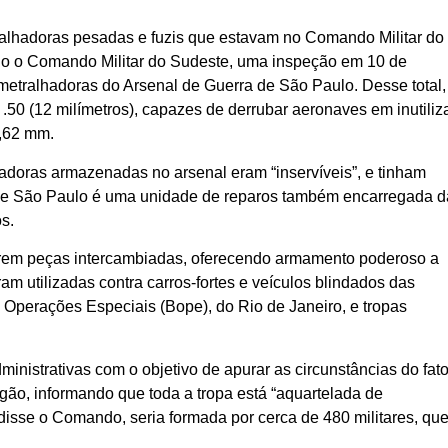
ralhadoras pesadas e fuzis que estavam no Comando Militar do
 o Comando Militar do Sudeste, uma inspeção em 10 de
 metralhadoras do Arsenal de Guerra de São Paulo. Desse total,
.50 (12 milímetros), capazes de derrubar aeronaves em inutiliz
7,62 mm.
hadoras armazenadas no arsenal eram “inservíveis”, e tinham
 de São Paulo é uma unidade de reparos também encarregada d
s.
terem peças intercambiadas, oferecendo armamento poderoso a
am utilizadas contra carros-fortes e veículos blindados das
 Operações Especiais (Bope), do Rio de Janeiro, e tropas
inistrativas com o objetivo de apurar as circunstâncias do fato
órgão, informando que toda a tropa está “aquartelada de
, disse o Comando, seria formada por cerca de 480 militares, qu