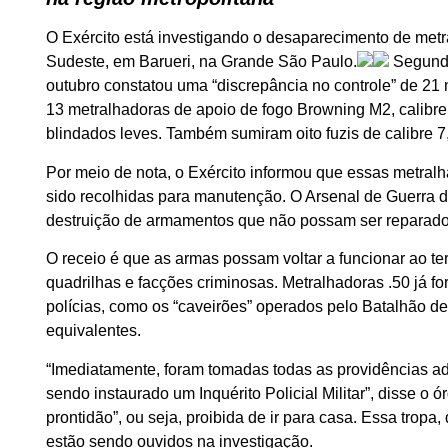
O Exército está investigando o desaparecimento de met
Sudeste, em Barueri, na Grande São Paulo.
Segundo
outubro constatou uma “discrepância no controle” de 21
13 metralhadoras de apoio de fogo Browning M2, calibre 
blindados leves. Também sumiram oito fuzis de calibre 
Por meio de nota, o Exército informou que essas metral
sido recolhidas para manutenção. O Arsenal de Guerra
destruição de armamentos que não possam ser reparado
O receio é que as armas possam voltar a funcionar ao 
quadrilhas e facções criminosas. Metralhadoras .50 já for
polícias, como os “caveirões” operados pelo Batalhão de
equivalentes.
“Imediatamente, foram tomadas todas as providências adm
sendo instaurado um Inquérito Policial Militar”, disse o 
prontidão”, ou seja, proibida de ir para casa. Essa tropa
estão sendo ouvidos na investigação.