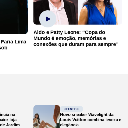
Aldo e Patty Leone: “Copa do
Mundo é emoção, memórias e
 Faria Lima
conexões que duram para sempre”
sob
LIFESTYLE
ância na
Novo sneaker Wavelight da
aior loja
Louis Vuitton combina leveza e
ade Jardim
elegância