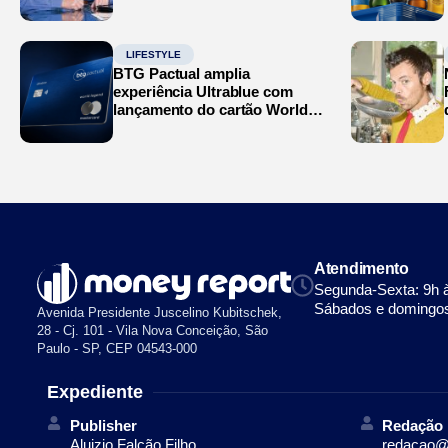
Mediterrâneo’
LIFESTYLE
BTG Pactual amplia
experiência Ultrablue com
lançamento do cartão World
Legend
Atendimento
Segunda-Sexta: 9h 
Sábados e domingos
Avenida Presidente Juscelino Kubitschek,
28 - Cj. 101 - Vila Nova Conceição, São
Paulo - SP, CEP 04543-000
Expediente
Publisher
Redação
Aluizio Falcão Filho
redacao@