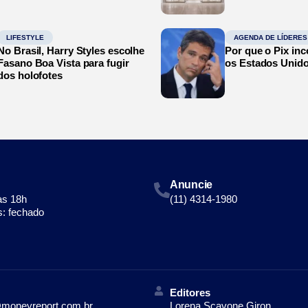
LIFESTYLE
AGENDA DE LÍDERES
No Brasil, Harry Styles escolhe
Por que o Pix in
Fasano Boa Vista para fugir
os Estados Unid
dos holofotes
Anuncie
às 18h
(11) 4314-1980
: fechado
Editores
moneyreport.com.br
Lorena Scavone Giron